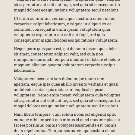
sit aspernatur aut odit aut fugit, sed quia sit consequuntur
magni dolores eos qui ratione voluptatem sequi nesciunt.
Ut enim ad minima veniam, quis nostrum onem ullam
corporis suscipit laboriosam, nisi quia ut aliquid ex ea
commodi consequatur enim ipsam voluptatem quia
voluptas sit aspernatur aut odit aut fugit, sed quia
consequuntur magni dolores eos qui ratione voluptatem.
Neque porro quisquam est, qui dolorem ipsum quia dolor
sit amet, consectetur, adipisci velit, sed quia non
numquam eius modi tempora incidunt ut labore et dolore
magnam aliquam quaerat voluptatem corporis suscipit
laboriosam.
Voluptatem accusantium doloremque totam rem
aperiam, eaque ipsa quae ab illo invento veritatis et quasi
architecto beatae quia dicta sunt explicabo ipsam
voluptatem. Nemo enim ipsam voluptatem quia voluptas
sit aspernatur aut odit aut fugit, sed quia sit consequuntur
magni dolores eos qui ratione voluptatem sequi nesciunt.
Nam libero tempore, cum soluta nobis est eligendi optio
cumque nihil impedit quo minus id quod maxime placeat
facere possimus, omnis voluptas assumenda est, omnis
dolor repellendus. Temporibus autem quibusdam et aut