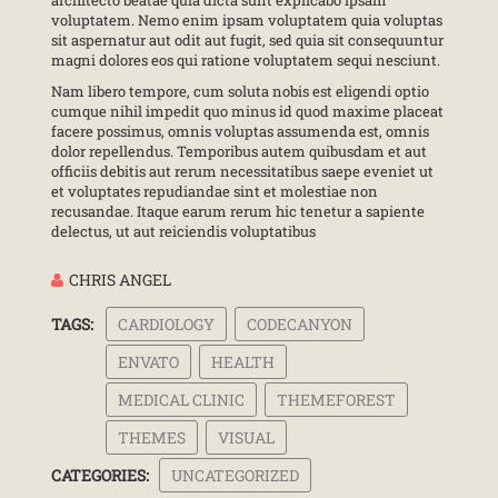
architecto beatae quia dicta sunt explicabo ipsam
voluptatem. Nemo enim ipsam voluptatem quia voluptas
sit aspernatur aut odit aut fugit, sed quia sit consequuntur
magni dolores eos qui ratione voluptatem sequi nesciunt.
Nam libero tempore, cum soluta nobis est eligendi optio
cumque nihil impedit quo minus id quod maxime placeat
facere possimus, omnis voluptas assumenda est, omnis
dolor repellendus. Temporibus autem quibusdam et aut
officiis debitis aut rerum necessitatibus saepe eveniet ut
et voluptates repudiandae sint et molestiae non
recusandae. Itaque earum rerum hic tenetur a sapiente
delectus, ut aut reiciendis voluptatibus
CHRIS ANGEL
TAGS:
CARDIOLOGY
CODECANYON
ENVATO
HEALTH
MEDICAL CLINIC
THEMEFOREST
THEMES
VISUAL
CATEGORIES:
UNCATEGORIZED