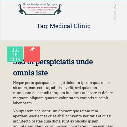
Tag: Medical Clinic
Jul
16
2015
Sed ut perspiciatis unde
omnis iste
Neque porro quisquam est, qui dolorem ipsum quia dolor
sit amet, consectetur, adipisci velit, sed quia non
numquam eius modi tempora incidunt ut labore et dolore
magnam aliquam quaerat voluptatem corporis suscipit
laboriosam.
Voluptatem accusantium doloremque totam rem
aperiam, eaque ipsa quae ab illo invento veritatis et quasi
architecto beatae quia dicta sunt explicabo ipsam
voluptatem. Nemo enim ipsam voluptatem quia voluptas