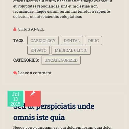
officiis debitis aut rerum necessitatibus saepe eveniet ut
et voluptates repudiandae sint et molestiae non
recusandae. Itaque earum rerum hic tenetur a sapiente
delectus, ut aut reiciendis voluptatibus
CHRIS ANGEL
TAGS:
CARDIOLOGY
DENTAL
DRUG
ENVATO
MEDICAL CLINIC
CATEGORIES:
UNCATEGORIZED
Leave a comment
Jul
13
2015
Sed ut perspiciatis unde
omnis iste quia
Neque porro quisquam est, qui dolorem ipsum quia dolor