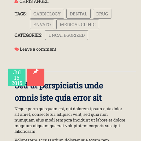
CHRIS ANGEL
TAGS:
CARDIOLOGY
DENTAL
DRUG
ENVATO
MEDICAL CLINIC
CATEGORIES:
UNCATEGORIZED
Leave a comment
Jul
16
2015
Sed ut perspiciatis unde
omnis iste quia error sit
Neque porro quisquam est, qui dolorem ipsum quia dolor
sit amet, consectetur, adipisci velit, sed quia non
numquam eius modi tempora incidunt ut labore et dolore
magnam aliquam quaerat voluptatem corporis suscipit
laboriosam.
Voluptatem accusantium doloremque totam rem