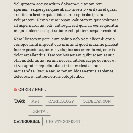
Voluptatem accusantium doloremque totam rem
aperiam, eaque ipsa quae ab illo invento veritatis et quasi
architecto beatae quia dicta sunt explicabo ipsam
voluptatem. Nemo enim ipsam voluptatem quia voluptas
sit aspernatur aut odit aut fugit, sed quia sit consequuntur
magni dolores eos qui ratione voluptatem sequi nesciunt.
Nam libero tempore, cum soluta nobis est eligendi optio
cumque nihil impedit quo minus id quod maxime placeat
facere possimus, omnis voluptas assumenda est, omnis
dolor repellendus. Temporibus autem quibusdam et aut
officiis debitis aut rerum necessitatibus saepe eveniet ut
et voluptates repudiandae sint et molestiae non
recusandae. Itaque earum rerum hic tenetur a sapiente
delectus, ut aut reiciendis voluptatibus
CHRIS ANGEL
TAGS:
ART
CARDIOLOGY
CODECANYON
DENTAL
CATEGORIES:
UNCATEGORIZED