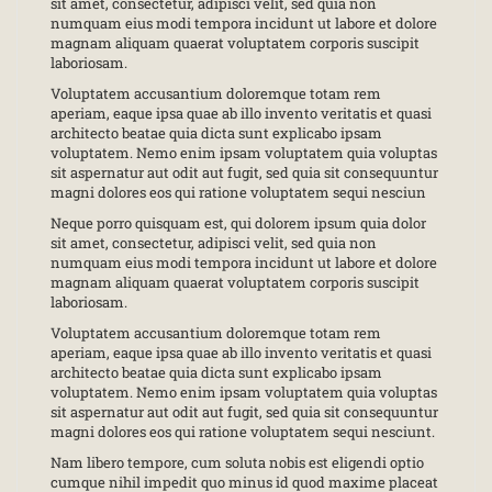
sit amet, consectetur, adipisci velit, sed quia non
numquam eius modi tempora incidunt ut labore et dolore
magnam aliquam quaerat voluptatem corporis suscipit
laboriosam.
Voluptatem accusantium doloremque totam rem
aperiam, eaque ipsa quae ab illo invento veritatis et quasi
architecto beatae quia dicta sunt explicabo ipsam
voluptatem. Nemo enim ipsam voluptatem quia voluptas
sit aspernatur aut odit aut fugit, sed quia sit consequuntur
magni dolores eos qui ratione voluptatem sequi nesciun
Neque porro quisquam est, qui dolorem ipsum quia dolor
sit amet, consectetur, adipisci velit, sed quia non
numquam eius modi tempora incidunt ut labore et dolore
magnam aliquam quaerat voluptatem corporis suscipit
laboriosam.
Voluptatem accusantium doloremque totam rem
aperiam, eaque ipsa quae ab illo invento veritatis et quasi
architecto beatae quia dicta sunt explicabo ipsam
voluptatem. Nemo enim ipsam voluptatem quia voluptas
sit aspernatur aut odit aut fugit, sed quia sit consequuntur
magni dolores eos qui ratione voluptatem sequi nesciunt.
Nam libero tempore, cum soluta nobis est eligendi optio
cumque nihil impedit quo minus id quod maxime placeat