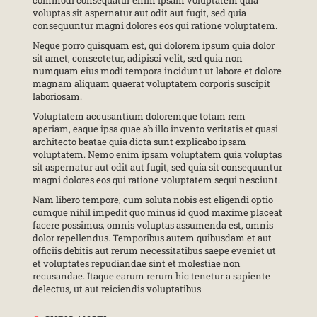
commodi consequatur enim ipsam voluptatem quia
voluptas sit aspernatur aut odit aut fugit, sed quia
consequuntur magni dolores eos qui ratione voluptatem.
Neque porro quisquam est, qui dolorem ipsum quia dolor
sit amet, consectetur, adipisci velit, sed quia non
numquam eius modi tempora incidunt ut labore et dolore
magnam aliquam quaerat voluptatem corporis suscipit
laboriosam.
Voluptatem accusantium doloremque totam rem
aperiam, eaque ipsa quae ab illo invento veritatis et quasi
architecto beatae quia dicta sunt explicabo ipsam
voluptatem. Nemo enim ipsam voluptatem quia voluptas
sit aspernatur aut odit aut fugit, sed quia sit consequuntur
magni dolores eos qui ratione voluptatem sequi nesciunt.
Nam libero tempore, cum soluta nobis est eligendi optio
cumque nihil impedit quo minus id quod maxime placeat
facere possimus, omnis voluptas assumenda est, omnis
dolor repellendus. Temporibus autem quibusdam et aut
officiis debitis aut rerum necessitatibus saepe eveniet ut
et voluptates repudiandae sint et molestiae non
recusandae. Itaque earum rerum hic tenetur a sapiente
delectus, ut aut reiciendis voluptatibus