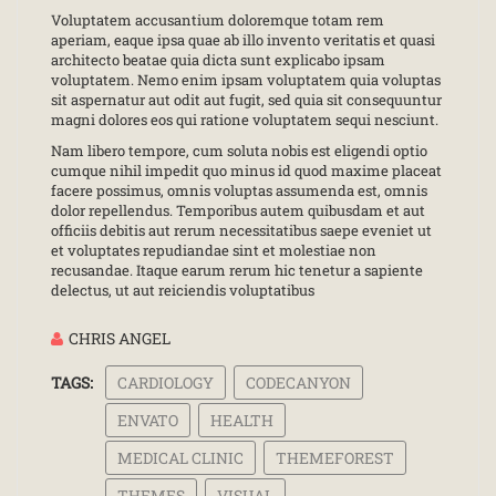
Voluptatem accusantium doloremque totam rem
aperiam, eaque ipsa quae ab illo invento veritatis et quasi
architecto beatae quia dicta sunt explicabo ipsam
voluptatem. Nemo enim ipsam voluptatem quia voluptas
sit aspernatur aut odit aut fugit, sed quia sit consequuntur
magni dolores eos qui ratione voluptatem sequi nesciunt.
Nam libero tempore, cum soluta nobis est eligendi optio
cumque nihil impedit quo minus id quod maxime placeat
facere possimus, omnis voluptas assumenda est, omnis
dolor repellendus. Temporibus autem quibusdam et aut
officiis debitis aut rerum necessitatibus saepe eveniet ut
et voluptates repudiandae sint et molestiae non
recusandae. Itaque earum rerum hic tenetur a sapiente
delectus, ut aut reiciendis voluptatibus
CHRIS ANGEL
TAGS:
CARDIOLOGY
CODECANYON
ENVATO
HEALTH
MEDICAL CLINIC
THEMEFOREST
THEMES
VISUAL