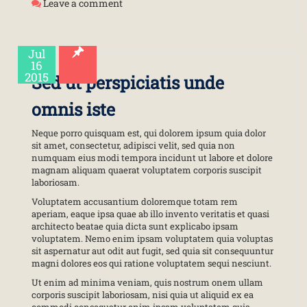
Leave a comment
Jul
16
2015
Sed ut perspiciatis unde
omnis iste
Neque porro quisquam est, qui dolorem ipsum quia dolor
sit amet, consectetur, adipisci velit, sed quia non
numquam eius modi tempora incidunt ut labore et dolore
magnam aliquam quaerat voluptatem corporis suscipit
laboriosam.
Voluptatem accusantium doloremque totam rem
aperiam, eaque ipsa quae ab illo invento veritatis et quasi
architecto beatae quia dicta sunt explicabo ipsam
voluptatem. Nemo enim ipsam voluptatem quia voluptas
sit aspernatur aut odit aut fugit, sed quia sit consequuntur
magni dolores eos qui ratione voluptatem sequi nesciunt.
Ut enim ad minima veniam, quis nostrum onem ullam
corporis suscipit laboriosam, nisi quia ut aliquid ex ea