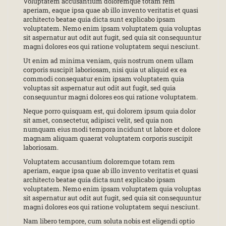
Voluptatem accusantium doloremque totam rem
aperiam, eaque ipsa quae ab illo invento veritatis et quasi
architecto beatae quia dicta sunt explicabo ipsam
voluptatem. Nemo enim ipsam voluptatem quia voluptas
sit aspernatur aut odit aut fugit, sed quia sit consequuntur
magni dolores eos qui ratione voluptatem sequi nesciunt.
Ut enim ad minima veniam, quis nostrum onem ullam
corporis suscipit laboriosam, nisi quia ut aliquid ex ea
commodi consequatur enim ipsam voluptatem quia
voluptas sit aspernatur aut odit aut fugit, sed quia
consequuntur magni dolores eos qui ratione voluptatem.
Neque porro quisquam est, qui dolorem ipsum quia dolor
sit amet, consectetur, adipisci velit, sed quia non
numquam eius modi tempora incidunt ut labore et dolore
magnam aliquam quaerat voluptatem corporis suscipit
laboriosam.
Voluptatem accusantium doloremque totam rem
aperiam, eaque ipsa quae ab illo invento veritatis et quasi
architecto beatae quia dicta sunt explicabo ipsam
voluptatem. Nemo enim ipsam voluptatem quia voluptas
sit aspernatur aut odit aut fugit, sed quia sit consequuntur
magni dolores eos qui ratione voluptatem sequi nesciunt.
Nam libero tempore, cum soluta nobis est eligendi optio