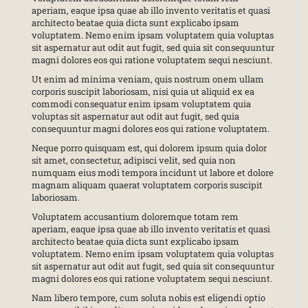
aperiam, eaque ipsa quae ab illo invento veritatis et quasi
architecto beatae quia dicta sunt explicabo ipsam
voluptatem. Nemo enim ipsam voluptatem quia voluptas
sit aspernatur aut odit aut fugit, sed quia sit consequuntur
magni dolores eos qui ratione voluptatem sequi nesciunt.
Ut enim ad minima veniam, quis nostrum onem ullam
corporis suscipit laboriosam, nisi quia ut aliquid ex ea
commodi consequatur enim ipsam voluptatem quia
voluptas sit aspernatur aut odit aut fugit, sed quia
consequuntur magni dolores eos qui ratione voluptatem.
Neque porro quisquam est, qui dolorem ipsum quia dolor
sit amet, consectetur, adipisci velit, sed quia non
numquam eius modi tempora incidunt ut labore et dolore
magnam aliquam quaerat voluptatem corporis suscipit
laboriosam.
Voluptatem accusantium doloremque totam rem
aperiam, eaque ipsa quae ab illo invento veritatis et quasi
architecto beatae quia dicta sunt explicabo ipsam
voluptatem. Nemo enim ipsam voluptatem quia voluptas
sit aspernatur aut odit aut fugit, sed quia sit consequuntur
magni dolores eos qui ratione voluptatem sequi nesciunt.
Nam libero tempore, cum soluta nobis est eligendi optio