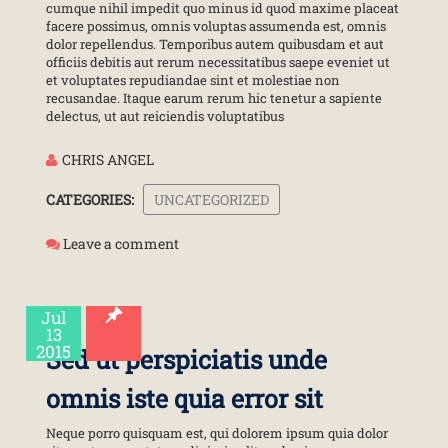
cumque nihil impedit quo minus id quod maxime placeat
facere possimus, omnis voluptas assumenda est, omnis
dolor repellendus. Temporibus autem quibusdam et aut
officiis debitis aut rerum necessitatibus saepe eveniet ut
et voluptates repudiandae sint et molestiae non
recusandae. Itaque earum rerum hic tenetur a sapiente
delectus, ut aut reiciendis voluptatibus
CHRIS ANGEL
CATEGORIES:
UNCATEGORIZED
Leave a comment
Jul
13
2015
Sed ut perspiciatis unde
omnis iste quia error sit
Neque porro quisquam est, qui dolorem ipsum quia dolor