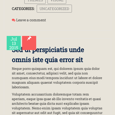
CATEGORIES:
UNCATEGORIZED
Leave a comment
Jul
13
2015
Sed ut perspiciatis unde
omnis iste quia error sit
Neque porro quisquam est, qui dolorem ipsum quia dolor
sit amet, consectetur, adipisci velit, sed quia non
numquam eius modi tempora incidunt ut labore et dolore
magnam aliquam quaerat voluptatem corporis suscipit
laboriosam.
Voluptatem accusantium doloremque totam rem
aperiam, eaque ipsa quae ab illo invento veritatis et quasi
architecto beatae quia dicta sunt explicabo ipsam
voluptatem. Nemo enim ipsam voluptatem quia voluptas
sit aspernatur aut odit aut fugit, sed quia sit consequuntur