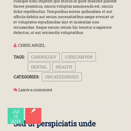
cumque nihil impedit quo minus id quod maxime placeat
facere possimus, omnis voluptas assumenda est, omnis
dolor repellendus. Temporibus autem quibusdam et aut
officiis debitis aut rerum necessitatibus saepe eveniet ut
et voluptates repudiandae sint et molestiae non
recusandae. Itaque earum rerum hic tenetur a sapiente
delectus, ut aut reiciendis voluptatibus
CHRIS ANGEL
TAGS:
CARDIOLOGY
CODECANYON
DENTAL
HEALTH
CATEGORIES:
UNCATEGORIZED
Leave a comment
Jul
13
2015
Sed ut perspiciatis unde