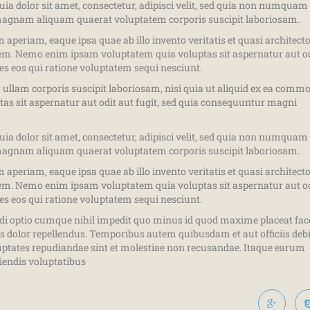
a dolor sit amet, consectetur, adipisci velit, sed quia non numquam
 magnam aliquam quaerat voluptatem corporis suscipit laboriosam.
riam, eaque ipsa quae ab illo invento veritatis et quasi architect
tem. Nemo enim ipsam voluptatem quia voluptas sit aspernatur aut o
es eos qui ratione voluptatem sequi nesciunt.
lam corporis suscipit laboriosam, nisi quia ut aliquid ex ea commo
s sit aspernatur aut odit aut fugit, sed quia consequuntur magni
a dolor sit amet, consectetur, adipisci velit, sed quia non numquam
 magnam aliquam quaerat voluptatem corporis suscipit laboriosam.
riam, eaque ipsa quae ab illo invento veritatis et quasi architect
tem. Nemo enim ipsam voluptatem quia voluptas sit aspernatur aut o
es eos qui ratione voluptatem sequi nesciunt.
ndi optio cumque nihil impedit quo minus id quod maxime placeat fac
dolor repellendus. Temporibus autem quibusdam et aut officiis debi
luptates repudiandae sint et molestiae non recusandae. Itaque earum
ciendis voluptatibus