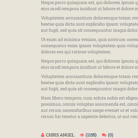
Neque porro quisquam est, qui dolorem ipsum qui
eius modi tempora incidunt ut labore et dolore
Voluptatem accusantium doloremque totam rem ape
beatae quia dicta sunt explicabo ipsam volupta
aut fugit, sed quia sit consequuntur magni dolor
Ut enim ad minima veniam, quis nostrum onem ul
consequatur enim ipsam voluptatem quia volupta
dolores eos qui ratione voluptatem.
Neque porro quisquam est, qui dolorem ipsum qui
eius modi tempora incidunt ut labore et dolore
Voluptatem accusantium doloremque totam rem ape
beatae quia dicta sunt explicabo ipsam volupta
aut fugit, sed quia sit consequuntur magni dolor
Nam libero tempore, cum soluta nobis est elige
possimus, omnis voluptas assumenda est, omnis 
aut rerum necessitatibus saepe eveniet ut et vo
rerum hic tenetur a sapiente delectus, ut aut rei
CHRIS ANGEL
(1155)
(0)