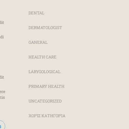
DENTAL
o
dit
DERMATOLOGIST
di
GANERAL
HEALTH CARE
o
LARYGOLOGICAL
dit
PRIMARY HEALTH
ere
tis
UNCATEGORIZED
ΧΩΡΊΣ ΚΑΤΗΓΟΡΊΑ